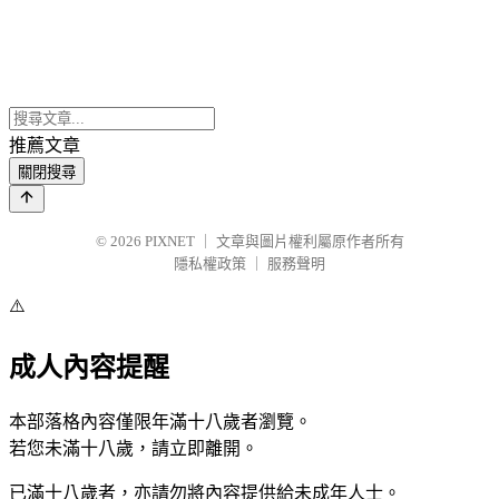
推薦文章
關閉搜尋
© 2026
PIXNET
｜
文章與圖片權利屬原作者所有
隱私權政策
｜
服務聲明
⚠️
成人內容提醒
本部落格內容僅限年滿十八歲者瀏覽。
若您未滿十八歲，請立即離開。
已滿十八歲者，亦請勿將內容提供給未成年人士。