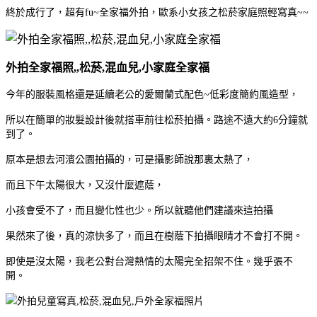
終於成行了，超有fu~全家福外拍，歐系小女孩之松菸家庭照輕寫真~~
外拍全家福照,,松菸,混血兒,小家庭全家福
今年的服裝風格還是延續老公的愛爾蘭式配色~低彩度簡約風造型，
所以在簡單的妝髮設計後就搭車前往松菸拍攝。路途不遠大約6分鐘就
到了。
原本是想去河濱公園拍攝的，可是攝影師說那裏太熱了，
而且下午太陽很大，又沒什麼遮蔭，
小孩會受不了，而且變化性也少。所以就聽他們建議來這拍攝
果然來了後，真的涼快多了，而且在樹蔭下拍攝眼睛才不會打不開。
即使是沒太陽，我老公對台灣熱情的太陽完全招架不住。幾乎張不
開。