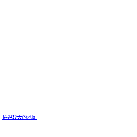
檢視較大的地圖