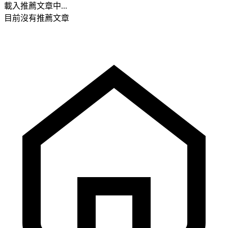
載入推薦文章中...
目前沒有推薦文章