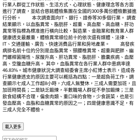
行業人群從工作狀態、生活方式、心理狀態、健康理念等各方面
進行了調查，並結合慈銘體檢集團在全國的300多萬份體檢數據進
行分析。 本次調查面向IT、銀行、證券等30多個行業。 調查
結果顯示，以血脂異常、脂肪肝、超重、高血壓、高血糖、肝功
異常等指標為標准進行橫向比較，製造業、金融業和教育業人群
健康透支最嚴重，體檢異常順位前十的依次還有媒體、法律、
IT、交通運輸、廣告、快速消費品行業和房地產業。 高發疾
病排名前十位的分別是血脂異常、頸腰椎異常、超重與肥胖、幽
門螺桿菌陽性、尿酸升高、肝功異常、脂肪肝、膽囊疾病、血壓
高、空腹血糖升高。 其中，血脂異常在各行業人群中患病率達
46.83%。城市健康狀況大調查組委會主席小紅博士表示，造成各
行業健康透支的原因主要可以概括為四點：一是超負荷工作，調
查顯示七成人工作超8小時，六成人無雙休，三成人需要加班，且
加班時間長；二是缺乏鍛煉，半數職場人群從不參加鍛煉；三是
飲食結構不合理，偏食肉類、重口味的食物，少食蔬菜，也是引
發血壓高、血脂和血糖異常的原因之一；四是健康意識不足，有
三成人完全不體檢。
載入更多